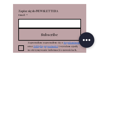
Zapisz się do NEWSLETTERA
Email
*
Subscribe
Zapoznałam/zapoznałem się z 
Regulaminem
oraz 
Polityką prywatności
 i wyrażam zgodę 
na otrzymywanie informacji o nowościach, 
promocjach, produktach za pomocą e-mail
*
PLN (zł)
RONKA STACJONARNIE
RONKA - ul. Portowa 18 - Kołobrzeg
FORUM DESIGNU - ul. Focha 1 - Kraków
RONKA Aleksandra Broniarczyk