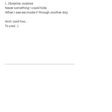
(...)Surprise, surprise
Never something I could hide
When I see we made it through another day
And I said hoo...
To you(...)
INFO
REGULAMIN
REGULAMIN
PŁATNOŚCI
POLITYKA PRYWATNOŚCI
CZAS REALIZACJI
REGULAMIN Kart
podarunkowych
KOSZTY DOSTAWY
WYMIANY/ZWROTY
R
EKLAMA
CJE