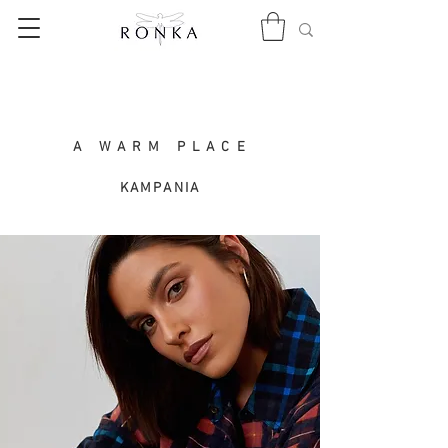
A W A R M P L A C E
KAMPANIA