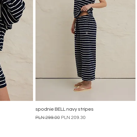
Quick View
spodnie BELL navy stripes
Regular Price
Sale Price
PLN 299.00
PLN 209.30