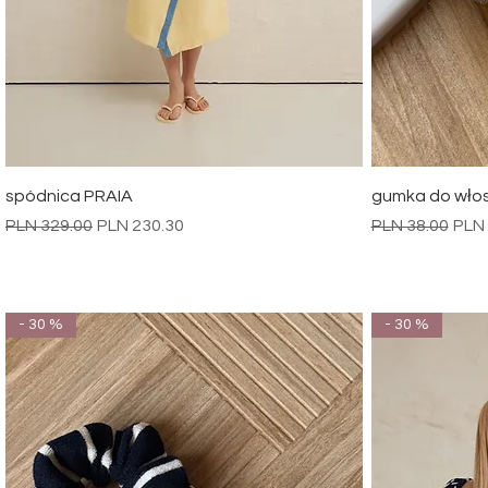
Quick View
spódnica PRAIA
gumka do włosó
Regular Price
Sale Price
Regular Price
Sale
PLN 329.00
PLN 230.30
PLN 38.00
PLN 
- 30 %
- 30 %