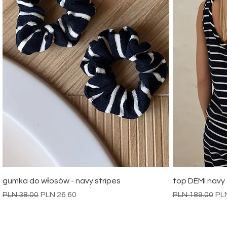
Quick View
gumka do włosów - navy stripes
top DEMI navy 
Regular Price
Sale Price
Regular Price
Sal
PLN 38.00
PLN 26.60
PLN 189.00
PL