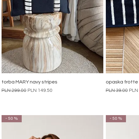
Quick View
torba MARY navy stripes
opaska frotte 
Regular Price
Sale Price
Regular Price
Sale
PLN 299.00
PLN 149.50
PLN 39.00
PLN 
- 50 %
- 50 %