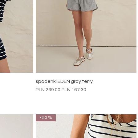
Quick View
spodenki EDEN gray terry
Regular Price
Sale Price
PLN 239.00
PLN 167.30
- 50 %