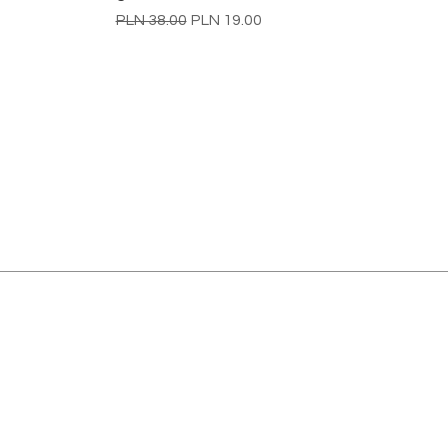
Regular Price
Sale Price
PLN 38.00
PLN 19.00
REGULAMIN
REGULAMIN
POLITYKA PRYWATNOŚCI
REGULAMIN Kart
podarunkowych