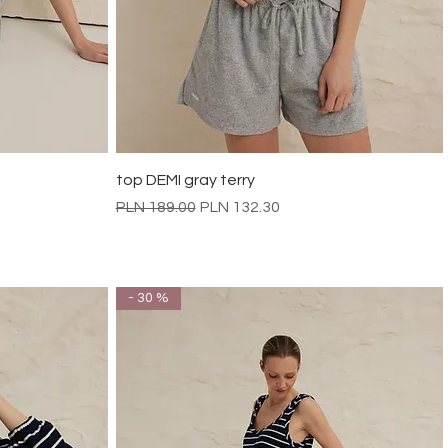
Quick View
top DEMI gray terry
Regular Price
Sale Price
PLN 189.00
PLN 132.30
- 30 %