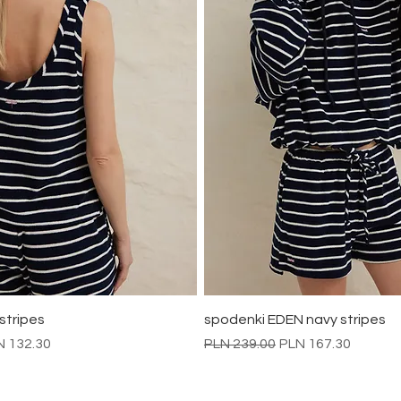
Quick View
Quick View
stripes
spodenki EDEN navy stripes
e Price
Regular Price
Sale Price
N 132.30
PLN 239.00
PLN 167.30