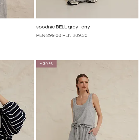
Quick View
spodnie BELL gray terry
Regular Price
Sale Price
PLN 299.00
PLN 209.30
- 30 %