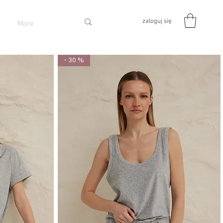
zaloguj się
More
- 30 %