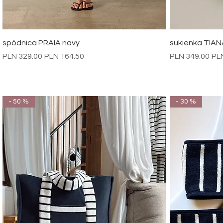
Quick View
spódnica PRAIA navy
sukienka TIAN
Regular Price
Sale Price
Regular Price
Sal
PLN 329.00
PLN 164.50
PLN 349.00
PL
- 50 %
- 30 %