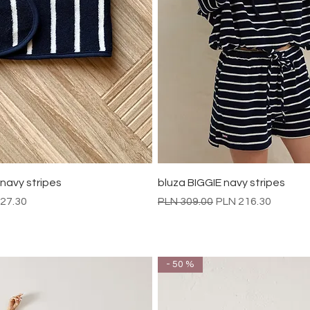
Quick View
Quick View
navy stripes
bluza BIGGIE navy stripes
 Price
Regular Price
Sale Price
27.30
PLN 309.00
PLN 216.30
- 50 %