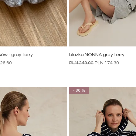
Quick View
Quick View
w - gray terry
bluzka NONNA gray terry
 Price
Regular Price
Sale Price
26.60
PLN 249.00
PLN 174.30
- 30 %