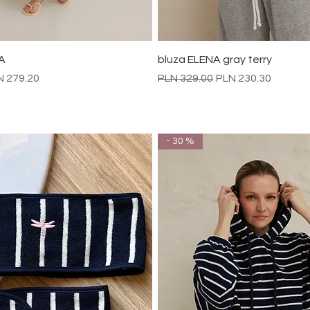
Quick View
Quick View
A
bluza ELENA gray terry
e Price
Regular Price
Sale Price
N 279.20
PLN 329.00
PLN 230.30
- 30 %