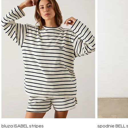
Quick View
bluza ISABEL stripes
spodnie BELL s