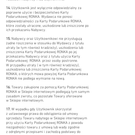
14.
Użytkownik jest wyłącznie odpowiedzialny za
poprawne użycie i bezpieczeństwo Karty
Podarunkowej RONKA. Wydawca nie ponosi
odpowiedzialności za Karty Podarunkowe RONKA,
które zostały utracone, uszkodzone lub zniszczone po
ich przekazaniu Nabywcy.
15.
Nabywcy oraz Użytkownikowi nie przysługują
żadne roszczenia w stosunku do Wydawcy z tytułu
utraty (w tym również kradzieży), uszkodzenia lub
zniszczenia Karty Podarunkowej RONKA po jej
przekazaniu Nabywcy oraz z tytułu użycia Karty
Podarunkowej RONKA przez osoby postronne.
W przypadku utraty ( w tym również kradzieży),
uszkodzenia lub zniszczenia Karty Podarunkowej
RONKA, o których mowa powyżej Karta Podarunkowa
RONKA nie podlega wymianie na nową.
16.
Towary zakupione za pomocą Karty Podarunkowej
RONKA w Sklepie internetowym podlegają tym samym
zasadom zwrotu, co pozostałe Towary oferowane
w Sklepie internetowym.
17.
W wypadku gdy Użytkownik skorzystał
z ustawowego prawa do odstąpienia od umowy
sprzedaży Towaru nabytego w Sklepie internetowym
przy użyciu Karty Podarunkowej RONKA z powodu
niezgodności towaru z umową lub wady zgodnie
z odrębnymi przepisami i zachodzą podstawy do