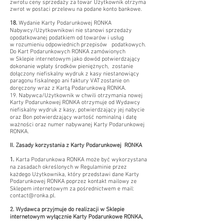
zwrotu ceny sprzedaży za towar Użytkownik otrzyma
zwrot w postaci przelewu na podane konto bankowe.
18.
Wydanie Karty Podarunkowej RONKA
Nabywcy/Użytkownikowi nie stanowi sprzedaży
opodatkowanej podatkiem od towarów i usług
w rozumieniu odpowiednich przepisów podatkowych.
Do Kart Podarunkowych RONKA zamówionych
w Sklepie internetowym jako dowód potwierdzający
dokonanie wpłaty środków pieniężnych, zostanie
dołączony niefiskalny wydruk z kasy niestanowiący
paragonu fiskalnego ani faktury VAT zostanie on
doręczony wraz z Kartą Podarunkową RONKA.
19. Nabywca/Użytkownik w chwili otrzymania nowej
Karty Podarunkowej RONKA otrzymuje od Wydawcy
niefiskalny wydruk z kasy, potwierdzający jej nabycie
oraz Bon potwierdzający wartość nominalną i datę
ważności oraz numer nabywanej Karty Podarunkowej
RONKA.
II. Zasady korzystania z Karty Podarunkowej RONKA
1.
Karta Podarunkowa RONKA może być wykorzystana
na zasadach określonych w Regulaminie przez
każdego Użytkownika, który przedstawi dane Karty
Podarunkowej RONKA poprzez kontakt mailowy ze
Sklepem internetowym za pośrednictwem e mail:
contact@ronka.pl
.
2.
Wydawca przyjmuje do realizacji w Sklepie
internetowym wyłącznie Karty Podarunkowe RONKA,