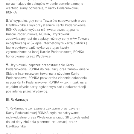
uprawniający do zakupów w cenie pomniejszonej o
wartość sumy pozostałej z Karty Podarunkowej
RONKA.
8.
W wypadku, gdy cena Towarów nabywanych przez
Użytkownika z wykorzystaniem Karty Podarunkowej
RONKA będzie wyższa niż kwota pozostająca na
Karcie Podarunkowej RONKA, Użytkownik
zobowiązany jest do zapłaty różnicy ceny w/w Towaru
akceptowaną w Sklepie internetowym kartą płatniczą
lub kredytową bądź wykorzystując kwoty
zgromadzone na innej Karcie Podarunkowej RONKA
honorowanej przez Wydawcę.
9.
Użytkownik poprzez przedstawienie Karty
Podarunkowej RONKA do realizacji oraz zamówienie w
Sklepie internetowym towarów z użyciem Karty
Podarunkowej RONKA potwierdza zlecenie dokonania
użycia Karty Podarunkowej RONKA w takim zakresie,
w jakim użycie karty będzie wynikać z dokumentacji
posiadanej przez Wydawcę.
III. Reklamacje
1.
Reklamacje związane z zakupem oraz użyciem
Karty Podarunkowej RONKA będą rozpatrywane
indywidualnie przez Wydawcę w ciągu 30 (trzydziestu)
dni od daty złożenia pisemnej reklamacji przez
Użytkownika.