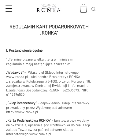
REGULAMIN KART PODARUNKOWYCH
„RONKA”
I. Postanowienia ogólne
1.Terminy pisane wielką literą w niniejszym
regulaminie mają następujące znaczenie:
„Wydawca”
– Właściciel Sklepu Internetowego
www.ronka.pl
- Aleksandra Broniarczyk RONKA
z siedzibą w Kołobrzegu (78-100), przy ul. Portowej 18,
zarejestrowana w Centralnej Ewidencji i Informacji o
Działalności Gospodarczej. REGON:
362506673
. NIP:
6112696530
.
„Sklep internetowy”
– odpowiednio: sklep internetowy
prowadzony przez Wydawcę pod adresem
http://www.ronka.pl
.
„Karta Podarunkowa RONKA
” - bon towarowy wydany
na okaziciela, uprawniający Użytkownika do realizacji
zakupu Towarów za pośrednictwem sklepu
internetowego
www.ronka.pl
.