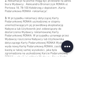
2.
Reklamacje na piśmie mogą być przesłane na adres
biura Wydawcy: Aleksandra Broniarczyk RONKA ul.
Portowa 18, 78-100 Kołobrzeg z dopiskiem „Karta
Podarunkowa RONKA -reklamacja”.
3.
W przypadku reklamacji dotyczącej Karty
Podarunkowej RONKA uszkodzonej w stopniu
uniemożliwiającym jej prawidłową eksploatację
Nabywca lub Użytkownik jest zobowiązany do
dostarczenia Wydawcy reklamowanej Karty
Podarunkowej RONKA. W przypadku uznanego przez
Wydawcę roszczenia Nabywcy lub Użytkownika
dotyczącego Karty Podarunkowej RONKA Wydawca
wyda nową Kartę Podarunkową RONKA, zasiloną
kwotą w takiej samej wysokości, jaka była
zgromadzona na uszkodzonej Karcie Podarunkowej
RONKA w chwili jej oddania Wydawcy. Nowa Karta
Podarunkowa RONKA, którą Wydawca wyda
Użytkownikowi będzie miała okres ważności
przewidziany dla zgłoszonej uszkodzonej Karty
RONKA.
4.
Postanowienia Regulaminu nie naruszają ani nie
ograniczają praw Nabywcy i Użytkownika z tytułu
niezgodności towaru z umową.
IV. Postanowienia końcowe
1.
Nabywca i Użytkownik Karty Podarunkowej RONKA
poprzez zakup i/lub użycie Karty Podarunkowej
RONKA oświadcza, że zapoznał się z treścią