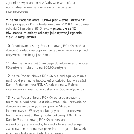
zgodnie z wybraną przez Nabywcę wartością
nominalną, w momencie wysyłki ze Sklepu
internetowego.
9. Karta Podarunkowa RONKA jest ważna i aktywna
:
(I) w przypadku Karty Podarunkowej RONKA zakupionej
od dnia 02 grudnia 2015 roku –
przez okres 12
(dwunastu) miesięcy od daty jej aktywacji zgodnie
z pkt. 8 Regulaminu.
10.
Doładowania Karty Podarunkowej RONKA można
dokonać wyłącznie poprzez Sklep internetowy i przed
upływem terminu jej ważności.
11.
Minimalna wartość każdego doładowania to kwota
50 złotych, maksymalna 500,00 złotych.
12.
Karta Podarunkowa RONKA nie podlega wymianie
na środki pieniężne (gotówkę) w całości lub w części.
Karta Podarunkowa RONKA zakupiona w Sklepie
internetowym nie może zostać zwrócona Wydawcy.
13.
Karta Podarunkowa RONKA po przekroczeniu
terminu jej ważności jest nieważna i nie uprawnia do
dokonywania dalszych zakupów w Sklepie
internetowym. W przypadku, gdy pomimo upływu
terminu ważności Karty Podarunkowej RONKA na
Karcie Podarunkowej RONKA pozostaną
niewykorzystane kwoty, to kwoty te nie podlegają
zwrotowi i nie mogą być przedmiotem jakichkolwiek
roszczeń Nabywcy i/lub Użytkownika.