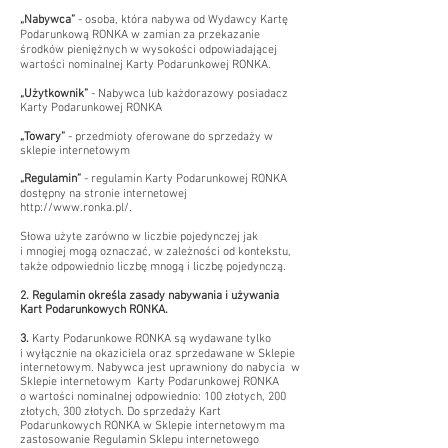
„Nabywca”
- osoba, która nabywa od Wydawcy Kartę
Podarunkową RONKA w zamian za przekazanie
środków pieniężnych w wysokości odpowiadającej
wartości nominalnej Karty Podarunkowej RONKA.
„Użytkownik”
- Nabywca lub każdorazowy posiadacz
Karty Podarunkowej RONKA
„Towary”
- przedmioty oferowane do sprzedaży w
sklepie internetowym
„Regulamin”
- regulamin Karty Podarunkowej RONKA
dostępny na stronie internetowej
http://www.ronka.pl/.
Słowa użyte zarówno w liczbie pojedynczej jak
i mnogiej mogą oznaczać, w zależności od kontekstu,
także odpowiednio liczbę mnogą i liczbę pojedynczą.
2. Regulamin określa zasady nabywania i używania
Kart Podarunkowych RONKA.
3.
Karty Podarunkowe RONKA są wydawane tylko
i wyłącznie na okaziciela oraz sprzedawane w Sklepie
internetowym. Nabywca jest uprawniony do nabycia w
Sklepie internetowym Karty Podarunkowej RONKA
o wartości nominalnej odpowiednio: 100 złotych, 200
złotych, 300 złotych. Do sprzedaży Kart
Podarunkowych RONKA w Sklepie internetowym ma
zastosowanie Regulamin Sklepu internetowego