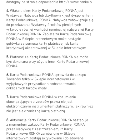
dostępny na stronie odpowiednio http://
www.ronka.pl
.
4.
Właścicielem Karty Podarunkowej RONKA jest
Wydawca. Nabywca lub Użytkownik jest dysponentem
Karty Podarunkowej RONKA. Nabywca zobowiązuje się
do przekazania Wydawcy środków pieniężnych
w kwocie równej wartości nominalnej nabywanej Karty
Podarunkowej RONKA. Zapłata za Kartę Podarunkową
RONKA w Sklepie internetowym może nastąpić
gotówką za pomocą karty płatniczej lub karty
kredytowej akceptowanej w Sklepie internetowym.
5.
Płatność za Kartę Podarunkową RONKA nie może
być dokonana przy użyciu innej Karty Podarunkowej
RONKA.
6.
Karta Podarunkowa RONKA uprawnia do zakupu
Towarów tylko w Sklepie internetowym i w
wyjątkowych przypadkach podczas trwania
cyklicznych targów mody .
7.
Karta Podarunkowa RONKA w rozumieniu
obowiązujących przepisów prawa nie jest
elektronicznym instrumentem płatniczym, jak również
nie jest elektroniczną kartą płatniczą.
8.
Aktywacja Karty Podarunkowej RONKA następuje
z momentem zakupu Karty Podarunkowej RONKA
przez Nabywcę z zastrzeżeniem, iż Karty
Podarunkowe RONKA zamówione w Sklepie
internetowym zostają aktywowane i doładowane