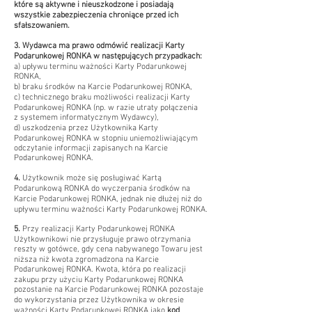
które są aktywne i nieuszkodzone i posiadają
wszystkie zabezpieczenia chroniące przed ich
sfałszowaniem.
3. Wydawca ma prawo odmówić realizacji Karty
Podarunkowej RONKA w następujących przypadkach:
a) upływu terminu ważności Karty Podarunkowej
RONKA,
b) braku środków na Karcie Podarunkowej RONKA,
c) technicznego braku możliwości realizacji Karty
Podarunkowej RONKA (np. w razie utraty połączenia
z systemem informatycznym Wydawcy),
d) uszkodzenia przez Użytkownika Karty
Podarunkowej RONKA w stopniu uniemożliwiającym
odczytanie informacji zapisanych na Karcie
Podarunkowej RONKA.
4.
Użytkownik może się posługiwać Kartą
Podarunkową RONKA do wyczerpania środków na
Karcie Podarunkowej RONKA, jednak nie dłużej niż do
upływu terminu ważności Karty Podarunkowej RONKA.
5.
Przy realizacji Karty Podarunkowej RONKA
Użytkownikowi nie przysługuje prawo otrzymania
reszty w gotówce, gdy cena nabywanego Towaru jest
niższa niż kwota zgromadzona na Karcie
Podarunkowej RONKA. Kwota, która po realizacji
zakupu przy użyciu Karty Podarunkowej RONKA
pozostanie na Karcie Podarunkowej RONKA pozostaje
do wykorzystania przez Użytkownika w okresie
ważności Karty Podarunkowej RONKA jako
kod