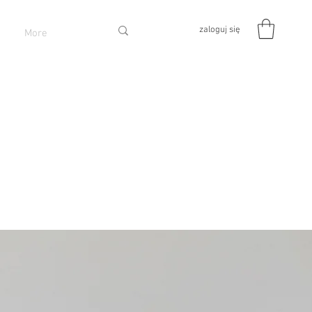
zaloguj się
More