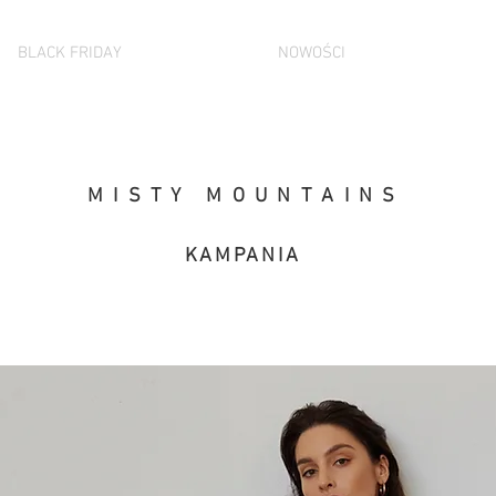
BLACK FRIDAY
NOWOŚCI
M I S T Y M O U N T A I N S
KAMPANIA