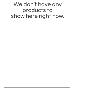
We don’t have any
products to
show here right now.
INFO
REGULAMIN
REGULAMIN
PŁATNOŚCI
POLITYKA PRYWATNOŚCI
CZAS REALIZACJI