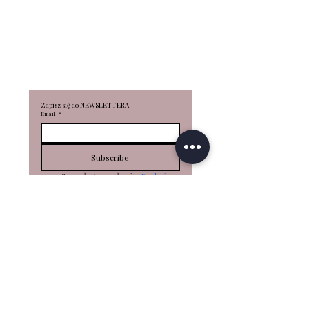
REGULAMIN Kart
podarunkowych
KOSZTY DOSTAWY
WYMIANY/ZWROTY
R
EKLAMA
CJE
Zapisz się do NEWSLETTERA
Email
*
Subscribe
Zapoznałam/zapoznałem się z 
Regulaminem
oraz 
Polityką prywatności
 i wyrażam zgodę 
na otrzymywanie informacji o nowościach, 
promocjach, produktach za pomocą e-mail
*
PLN (zł)
RONKA STACJONARNIE