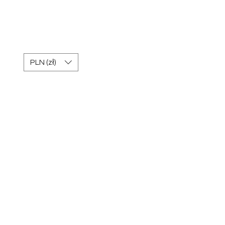
REGULAMIN Kart
podarunkowych
PLN (zł)