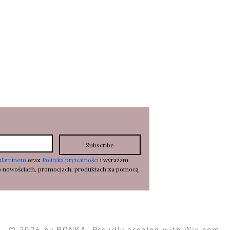
KOSZTY DOSTAWY
zyk
WYMIANY/ZWROTY
R
EKLAMA
CJE
Subscribe
ulaminem
 oraz 
Polityką prywatności
 i wyrażam 
o nowościach, promocjach, produktach za pomocą 