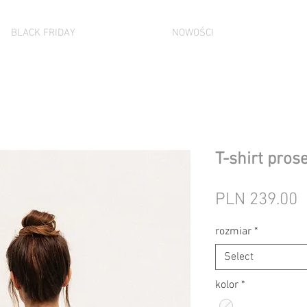
BLACK FRIDAY
NOWOŚCI
T-shirt pros
P
PLN 239.00
rozmiar
*
Select
kolor
*