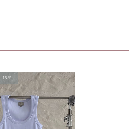
plarza mogą nieznacznie odbiegać
anych powyżej.
- 15 %