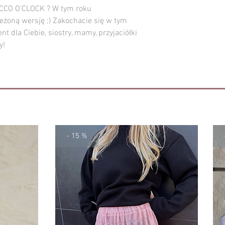
całkowita
ECCO O'CLOCK ? W tym roku
eżoną wersję ;) Zakochacie się w tym
 dla Ciebie, siostry, mamy, przyjaciółki
Wymiary danego egzem
y!
(+/- 2 cm) od tych pod
- 15 %