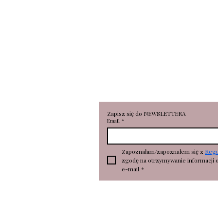
RONKA Aleksandra Broniarc
Portowa 18
78-100 Kołobrzeg
NIP 6112696530
REGON 362506673
Zapisz się do NEWSLETTERA
Email
*
Zapoznałam/zapoznałem się z 
Reg
zgodę na otrzymywanie informacji 
e-mail
*