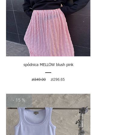
spódnica MELLOW blush pink
Regular
Sale
zł349.00
zł296.65
Price
Price
- 15 %