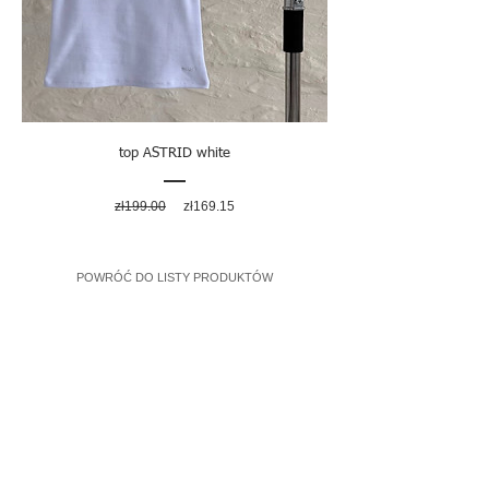
top ASTRID white
Regular
Sale
zł199.00
zł169.15
Price
Price
POWRÓĆ DO LISTY PRODUKTÓW