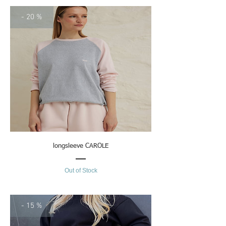
nieznacznie odbiegać (+/- 2 cm) od tych
- 20 %
podanych powyżej.
longsleeve CAROLE
Out of Stock
- 15 %