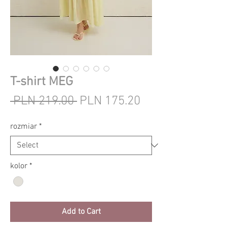
T-shirt MEG
Regular
Sale
 PLN 219.00 
PLN 175.20
Price
Price
rozmiar
*
kolor
*
Add to Cart