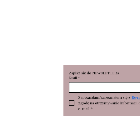
RONKA Aleksandra Broniarc
Portowa 18
78-100 Kołobrzeg
NIP 6112696530
REGON 362506673
Zapisz się do NEWSLETTERA
Email
*
Zapoznałam/zapoznałem się z 
Reg
zgodę na otrzymywanie informacji 
e-mail
*