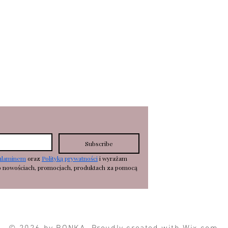
KOSZTY DOSTAWY
zyk
WYMIANY/ZWROTY
R
EKLAMA
CJE
Subscribe
ulaminem
 oraz 
Polityką prywatności
 i wyrażam 
o nowościach, promocjach, produktach za pomocą 