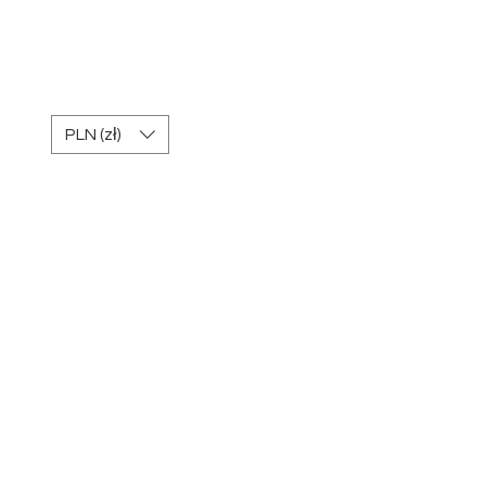
REGULAMIN Kart
podarunkowych
PLN (zł)