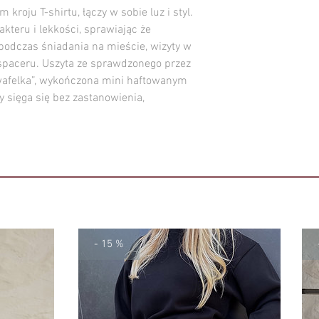
kroju T-shirtu, łączy w sobie luz i styl.
akteru i lekkości, sprawiając że
podczas śniadania na mieście, wizyty w
o spaceru. Uszyta ze sprawdzonego przez
wafelka”, wykończona mini haftowanym
ry sięga się bez zastanowienia,
- 15 %