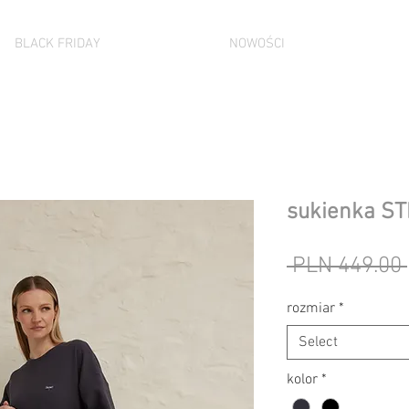
BLACK FRIDAY
NOWOŚCI
sukienka S
 PLN 449.00 
rozmiar
*
Select
kolor
*