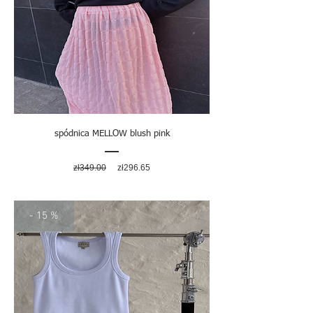
spódnica MELLOW blush pink
Regular
Sale
zł349.00
zł296.65
Price
Price
- 15 %