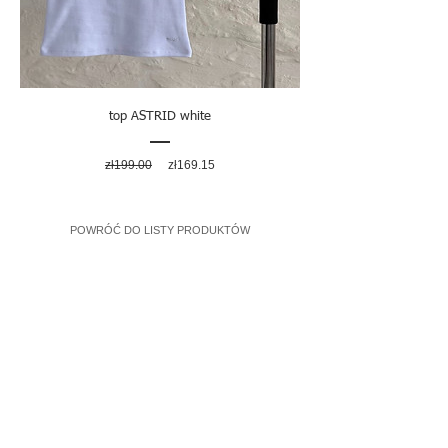
top ASTRID white
Regular
Sale
zł199.00
zł169.15
Price
Price
POWRÓĆ DO LISTY PRODUKTÓW