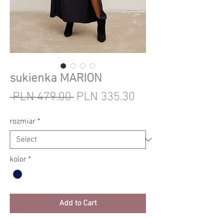
sukienka MARION
Regular
Sale
 PLN 479.00 
PLN 335.30
Price
Price
rozmiar
*
kolor
*
Add to Cart