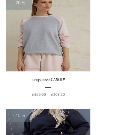
- 20 %
longsleeve CAROLE
Regular
Sale
zł259.00
zł207.20
Price
Price
- 15 %