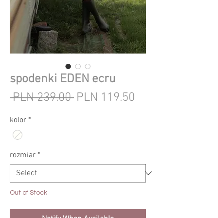
spodenki EDEN ecru
Regular
Sale
 PLN 239.00 
PLN 119.50
Price
Price
kolor
*
rozmiar
*
Out of Stock