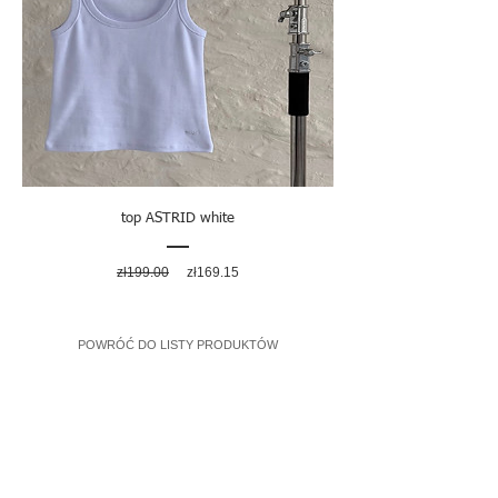
top ASTRID white
Regular
Sale
zł199.00
zł169.15
Price
Price
POWRÓĆ DO LISTY PRODUKTÓW