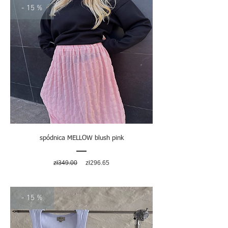
- 15 %
spódnica MELLOW blush pink
Regular
Sale
zł349.00
zł296.65
Price
Price
- 15 %