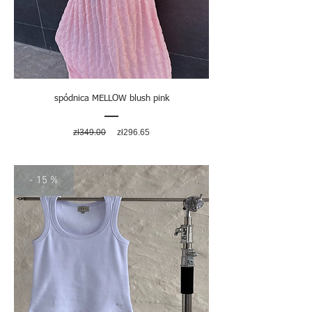
spódnica MELLOW blush pink
Regular
Sale
zł349.00
zł296.65
Price
Price
- 15 %