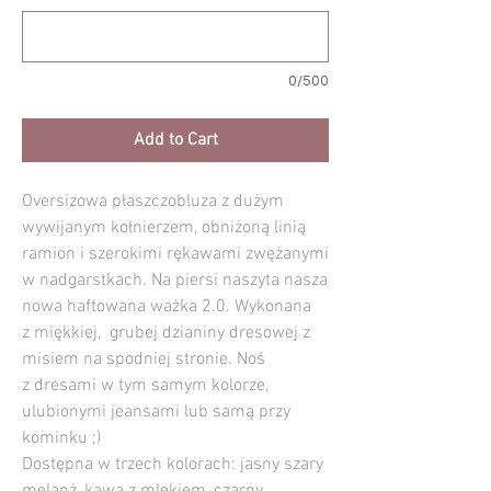
0/500
Add to Cart
Oversizowa płaszczobluza z dużym
wywijanym kołnierzem, obniżoną linią
ramion i szerokimi rękawami zwężanymi
w nadgarstkach. Na piersi naszyta nasza
nowa haftowana ważka 2.0. Wykonana
z miękkiej, grubej dzianiny dresowej z
misiem na spodniej stronie. Noś
z dresami w tym samym kolorze,
ulubionymi jeansami lub samą przy
kominku ;)
Dostępna w trzech kolorach: jasny szary
melanż, kawa z mlekiem, czarny