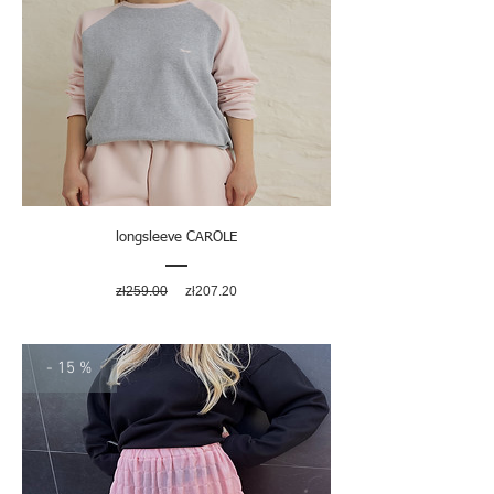
podanych powyżej.
longsleeve CAROLE
Regular
Sale
zł259.00
zł207.20
Price
Price
- 15 %