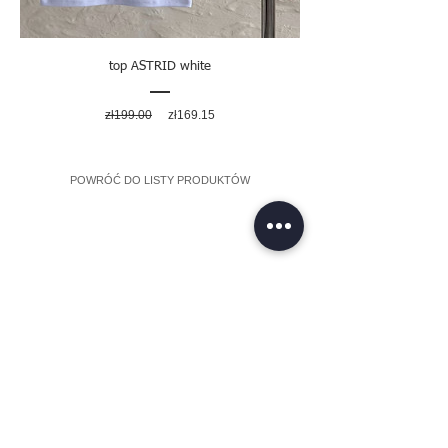
top ASTRID white
Regular
Sale
zł199.00
zł169.15
Price
Price
POWRÓĆ DO LISTY PRODUKTÓW