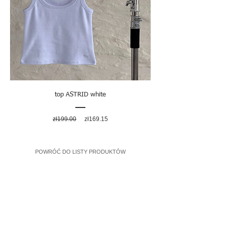
top ASTRID white
Regular
Sale
zł199.00
zł169.15
Price
Price
POWRÓĆ DO LISTY PRODUKTÓW