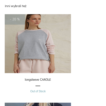
prasuj w średniej temperaturze
Inni wybrali też
długość
134
140
- 20 %
longsleeve CAROLE
Out of Stock