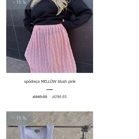
- 15 %
spódnica MELLOW blush pink
Regular
Sale
zł349.00
zł296.65
Price
Price
- 15 %