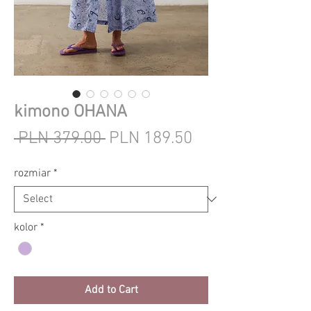
kimono OHANA
Regular
Sale
 PLN 379.00 
PLN 189.50
Price
Price
rozmiar
*
kolor
*
Add to Cart