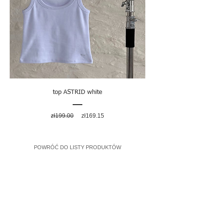
top ASTRID white
Regular
Sale
zł199.00
zł169.15
Price
Price
POWRÓĆ DO LISTY PRODUKTÓW