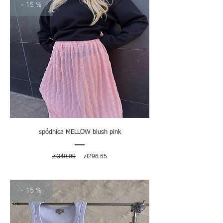
- 15 %
spódnica MELLOW blush pink
Regular
Sale
zł349.00
zł296.65
Price
Price
- 15 %