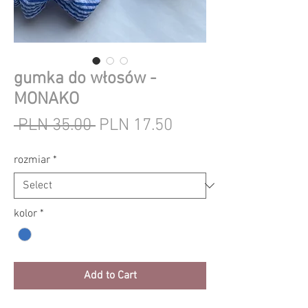
gumka do włosów -
MONAKO
Regular
Sale
 PLN 35.00 
PLN 17.50
Price
Price
rozmiar
*
kolor
*
Add to Cart