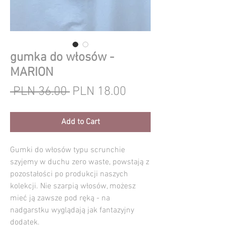
gumka do włosów -
MARION
Regular
Sale
 PLN 36.00 
PLN 18.00
Price
Price
Add to Cart
Gumki do włosów typu scrunchie
szyjemy w duchu zero waste, powstają z
pozostałości po produkcji naszych
kolekcji. Nie szarpią włosów, możesz
mieć ją zawsze pod ręką - na
nadgarstku wyglądają jak fantazyjny
dodatek.