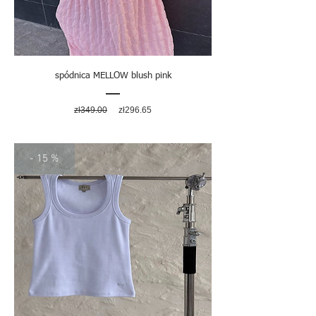
spódnica MELLOW blush pink
Regular
Sale
zł349.00
zł296.65
Price
Price
- 15 %