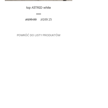
top ASTRID white
Regular
Sale
zł199.00
zł169.15
Price
Price
POWRÓĆ DO LISTY PRODUKTÓW