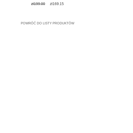
Regular
Sale
zł199.00
zł169.15
Price
Price
POWRÓĆ DO LISTY PRODUKTÓW