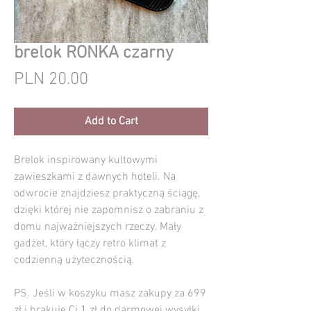
brelok RONKA czarny
Price
PLN 20.00
Add to Cart
Brelok inspirowany kultowymi
zawieszkami z dawnych hoteli. Na
odwrocie znajdziesz praktyczną ściągę,
dzięki której nie zapomnisz o zabraniu z
domu najważniejszych rzeczy. Mały
gadżet, który łączy retro klimat z
codzienną użytecznością.
PS. Jeśli w koszyku masz zakupy za 699
zł i brakuje Ci 1 zł do darmowej wysyłki