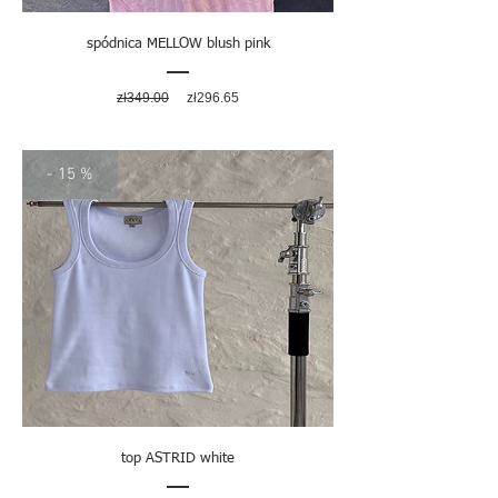
spódnica MELLOW blush pink
Regular
Sale
zł349.00
zł296.65
Price
Price
- 15 %
top ASTRID white