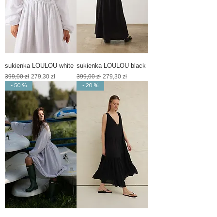
sukienka LOULOU white
sukienka LOULOU black
Regularna cena
Cena rabatowa
Regularna cena
Cena rabatowa
399,00 zł
279,30 zł
399,00 zł
279,30 zł
- 50 %
- 20 %