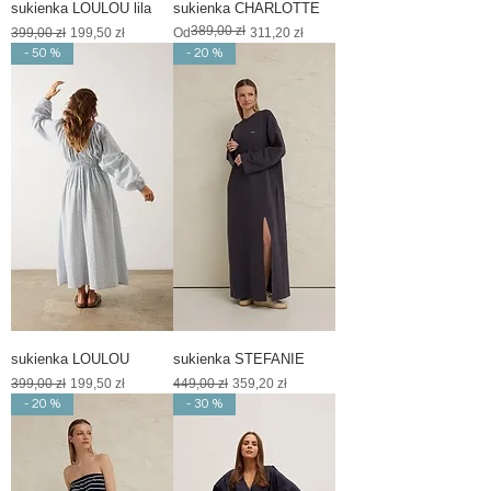
sukienka LOULOU lila
sukienka CHARLOTTE
389,00 zł
Regularna cena
Cena rabatowa
Regularna cena
Cena rabatowa
399,00 zł
199,50 zł
Od
311,20 zł
- 50 %
- 20 %
sukienka LOULOU
sukienka STEFANIE
Regularna cena
Cena rabatowa
Regularna cena
Cena rabatowa
399,00 zł
199,50 zł
449,00 zł
359,20 zł
- 20 %
- 30 %