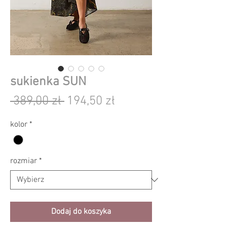
sukienka SUN
Regularna
Cena
 389,00 zł 
194,50 zł
cena
Rabatowa
kolor
*
rozmiar
*
Dodaj do koszyka