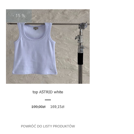
- 15 %
top ASTRID white
Regularna
Cena
199,00zł
169,15zł
cena
rabatowa
POWRÓĆ DO LISTY PRODUKTÓW