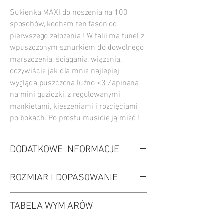
Sukienka MAXI do noszenia na 100
sposobów, kocham ten fason od
pierwszego założenia ! W talii ma tunel z
wpuszczonym sznurkiem do dowolnego
marszczenia, ściągania, wiązania,
oczywiście jak dla mnie najlepiej
wygląda puszczona luźno <3 Zapinana
na mini guziczki, z regulowanymi
mankietami, kieszeniami i rozcięciami
po bokach. Po prostu musicie ją mieć !
DODATKOWE INFORMACJE
100% wiskoza
ROZMIAR I DOPASOWANIE
kolor: czarny
pranie ręczne lub delikatne w 30oC
wybierz swój normalny rozmiar
2 kieszenie wpuszczone w szwy po bokach
TABELA WYMIARÓW
Zanim stwierdzisz, że jest dla Ciebie za
długa pamiętaj, że może się skurczyć w