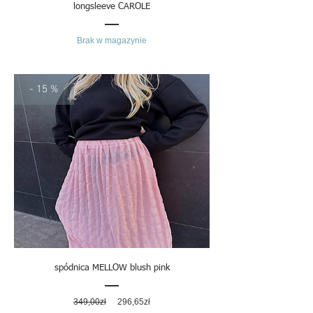
longsleeve CAROLE
Brak w magazynie
- 15 %
spódnica MELLOW blush pink
Regularna
Cena
349,00zł
296,65zł
cena
rabatowa