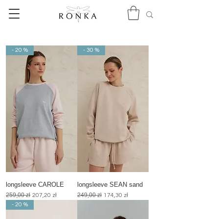
- 20 %
- 30 %
longsleeve CAROLE
longsleeve SEAN sand
Regularna cena
259,00 zł
Cena rabatowa
Regularna cena
249,00 zł
Cena rabatowa
207,20 zł
174,30 zł
- 20 %