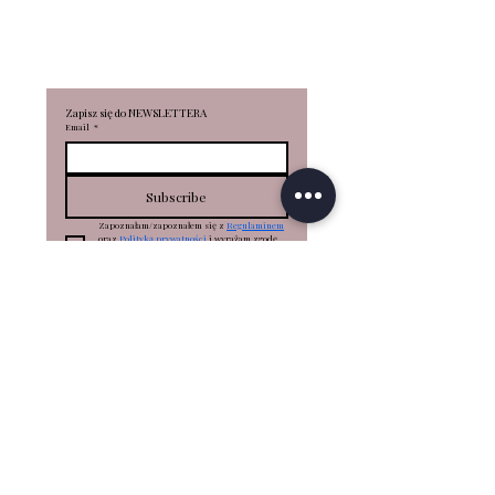
R
EKLAMA
CJE
Zapisz się do NEWSLETTERA
Email
*
Subscribe
Zapoznałam/zapoznałem się z 
Regulaminem
oraz 
Polityką prywatności
 i wyrażam zgodę 
na otrzymywanie informacji o nowościach, 
promocjach, produktach za pomocą e-mail
*
PLN (zł)
RONKA STACJONARNIE
RONKA - ul. Portowa 18 - Kołobrzeg