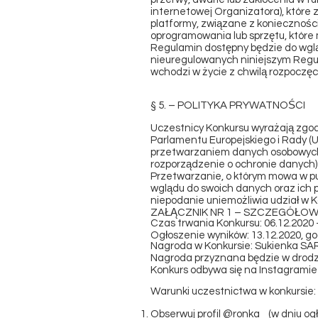
internetowej Organizatora), które
platformy, związane z koniecznośc
oprogramowania lub sprzętu, które 
Regulamin dostępny będzie do wglą
nieuregulowanych niniejszym Regula
wchodzi w życie z chwilą rozpoczęci
§ 5. – POLITYKA PRYWATNOŚCI
Uczestnicy Konkursu wyrażają zgo
Parlamentu Europejskiego i Rady (UE
przetwarzaniem danych osobowych 
rozporządzenie o ochronie danych)
Przetwarzanie, o którym mowa w pu
wglądu do swoich danych oraz ich p
niepodanie uniemożliwia udział w K
ZAŁĄCZNIK NR 1 – SZCZEGÓŁO
Czas trwania Konkursu: 06.12.2020 
Ogłoszenie wyników: 13.12.2020, g
Nagroda w Konkursie: Sukienka SA
Nagroda przyznana będzie w drodze
Konkurs odbywa się na Instagramie
Warunki uczestnictwa w konkursie:
Obserwuj profil @ronka_ (w dniu og