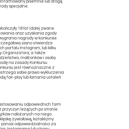
oinformowany pisemnie lub drogą
ody specjalne.
ukończyły 18 lat (dalej zwane
mowania oraz uzyskania zgody
wygrania nagrody w konkursie.
szczegółowy jasno stwierdza
h portalu Instagram, lub kilku
y Organizatora, a także
rodzeństwo, małżonków i osoby
zgodę na zasady Konkursu
Konkursu jest równoznaczne z
astrzega sobie prawo wykluczenia
dą fair-play lub łamania ustaleń
zastosowaniu odpowiednich form
z przyczyn leżących po stronie
wiązków nałożonych na niego
klęskę żywiołową, kataklizmy
e ponosi odpowiedzialności za
np. Instagrama lub strony