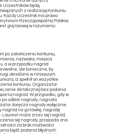
nie o ochronie danych).
we Uczestników będą
wiązanych z realizacją Konkursu.
su. Każdy Uczestnik ma prawo
rytorium Rzeczypospolitej Polskiej
jest grą losową w rozumieniu
m po zakończeniu konkursu,
imienia, nazwiska, miejsca
u, a w przypadku nagród
rowolne, ale konieczne, by
mogi określone w niniejszym
ata, iż spełnił on wszystkie
czenia konkursu. Organizator
j cenie detalicznej) bez podania
sportu) nagród. W przypadku, gdy w
on po odbiór nagrody, nagroda
zator doręcza nagrody wyłącznie
ny nagród na gotówkę, nagrodę
e. Laureat może zrzec się nagród,
eczenia się nagrody, przepada ona
alności za brak możliwości
dania bądź podania błędnych