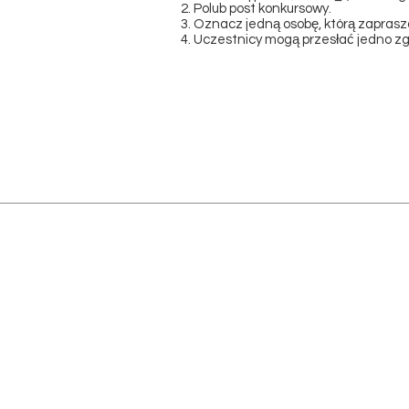
Polub post konkursowy.
Oznacz jedną osobę, którą zaprasz
Uczestnicy mogą przesłać jedno zg
RONKA STACJONARNIE
RONKA - ul. Portowa 18 - Koło
FORUM DESIGNU - ul. Focha 1 - 
RONKA Aleksandra Broniarc
Portowa 18
78-100 Kołobrzeg
NIP 6112696530
REGON 362506673