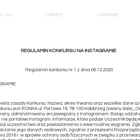
r sale
O MARCE
KAMPANIE
REGULAMIN KONKURSU NA INSTAGRAMIE
Regulamin konkursu nr 1 z dnia 06.12.2020
GRAMIE
reśla zasady Konkursu. Nazwa, okres trwania oraz wszelkie dane 
kursu jest RONKA ul. Portowa 18, 78-100 Kołobrzeg (zwany dalej „Or
any, administrowany ani powiązany z Instagramem. Biorąc udział w
 nie portalowi Instagram. Informacje, które podaje Uczestnik będą
acji uczestnictwa oraz powiadomienia o ewentualnej wygranej. Zgła
arzanie jego danych osobowych, zgodnie z przepisami Rozporządze
nia 2016 r. w sprawie ochrony osób fizycznych w związku z przetw