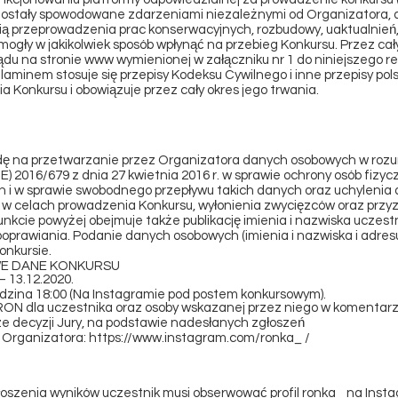
 zostały spowodowane zdarzeniami niezależnymi od Organizatora, a 
ią przeprowadzenia prac konserwacyjnych, rozbudowy, uaktualnień,
mogły w jakikolwiek sposób wpłynąć na przebieg Konkursu. Przez cał
du na stronie www wymienionej w załączniku nr 1 do niniejszego r
minem stosuje się przepisy Kodeksu Cywilnego i inne przepisy pol
a Konkursu i obowiązuje przez cały okres jego trwania.
dę na przetwarzanie przez Organizatora danych osobowych w roz
) 2016/679 z dnia 27 kwietnia 2016 r. w sprawie ochrony osób fizyc
i w sprawie swobodnego przepływu takich danych oraz uchylenia d
 w celach prowadzenia Konkursu, wyłonienia zwycięzców oraz przyz
nkcie powyżej obejmuje także publikację imienia i nazwiska uczest
oprawiania. Podanie danych osobowych (imienia i nazwiska i adresu 
onkursie.
WE DANE KONKURSU
– 13.12.2020.
odzina 18:00 (Na Instagramie pod postem konkursowym).
RON dla uczestnika oraz osoby wskazanej przez niego w komentarz
 decyzji Jury, na podstawie nadesłanych zgłoszeń
 Organizatora:
https://www.instagram.com/ronka_
/
łoszenia wyników uczestnik musi obserwować profil ronka_ na Insta