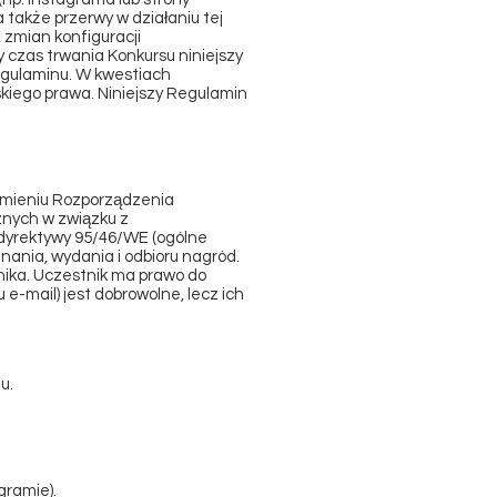
także przerwy w działaniu tej
 zmian konfiguracji
y czas trwania Konkursu niniejszy
egulaminu. W kwestiach
skiego prawa. Niniejszy Regulamin
umieniu Rozporządzenia
znych w związku z
yrektywy 95/46/WE (ogólne
nania, wydania i odbioru nagród.
nika. Uczestnik ma prawo do
e-mail) jest dobrowolne, lecz ich
u.
gramie).