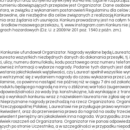
ch danych oraz uchylenia dyrektywy 95/46/WE (ogólne rozporządze
zumieniu obowiązujących przepisów jest Organizator. Dane osobo
tora, w związku z wykonaniem postanowień Regulaminu dla celów z
rowolne, ale niezbędne dla celów związanych z realizacją Konkur
nia oraz żądania ich usunięcia. Konkurs prowadzony jest na całym te
 środków masowego przekazu, tj.
www.instagram.com
Konkurs nie 
 grach hazardowych (Dz. U. z 2009 Nr 201 poz. 1540 z późn. zm.).
 Konkursie ufundował Organizator. Nagrody wysłane będą Laureato
Laureata wszystkich niezbędnych danych do dokonania przesyłki, tj. 
, ulicy, numeru domu/lokalu, kodu pocztowego oraz numeru telefon
wnież informacji o wyborze nagrody. Podanie tych danych jest dob
tania jakichkolwiek wątpliwości, czy Laureat spełnił wszystkie wy
 wstrzymać się z wydaniem nagrody do czasu wykazania przez Laure
minie, co powinno nastąpić nie później niż w ciągu 7 dni od zakoń
roduktu będącego nagrodą na inny o zbliżonej wartości (sugerowane
odpowiedzialności za wady (np. konstrukcyjne, lub wynikające z tran
macji o wynikach konkursu wraz z nazwiskiem laureata nie zgłosi się 
. Nieprzyznane nagrody przechodzą na rzecz Organizatora. Organi
Rzeczypospolitej Polskiej. Laureatowi nie przysługuje prawo wymia
y ekwiwalent, oraz do przeniesienia prawa do nagród na osoby trzeci
kwiwalent pieniężny ani jakakolwiek inna nagroda. W przypadku zrz
lwiek roszczeń od Organizatora. Organizator nie ponosi odpowiedzi
ących po stronie Uczestnika, a w szczególności w przypadku niepo