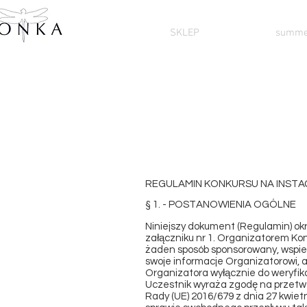
SKLEP
summe
REGULAMIN KONKURSU NA INSTA
§ 1. - POSTANOWIENIA OGÓLNE
Niniejszy dokument (Regulamin) ok
załączniku nr 1. Organizatorem Kon
żaden sposób sponsorowany, wspier
swoje informacje Organizatorowi, a
Organizatora wyłącznie do weryfik
Uczestnik wyraża zgodę na przetw
Rady (UE) 2016/679 z dnia 27 kwiet