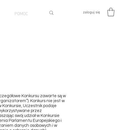
zaloguj się
POMOC
szczegółowe Konkursu zawarte są w
ganizatorem”). Konkurs nie jest w
 Konkursie, Uczestnik podaje
 wykorzystywane przez
szając swój udział w Konkursie
nia Parlamentu Europejskiego i
arzaniem danych osobowych i w