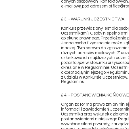
danych osobowych i kontaktowych, 
e-mailową pod adresem
office@ron
§ 3. - WARUNKI UCZESTNICTWA
Konkurs przewidziany jest dla osób p
Uczestnikami). Osoby niepełnoletn
opiekuna prawnego. Przedłożenie p
Jedna osoba fizyczna nie może zgło
inaczej. Tym samym do zgłoszenia ud
różnych adresów mailowych. Z ucze
członkowie ich najbliższych rodzin
pozostające w stosunku przysposob
określone w Regulaminie. Uczestnic
akceptacją niniejszego Regulaminu
z udziału w Konkursie Uczestników,
Regulaminu.
§ 4. - POSTANOWIENIA KOŃCOWE
Organizator ma prawo zmian ninie
informacji i zawiadomień Uczestnik
Uczestnika oraz wskutek działania 
postanowieniami niniejszego Regula
wywołane siłami przyrody, zarządzen
przerwy, awarie lub zakłócenia w f