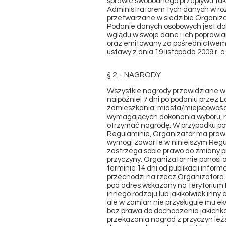
sprawie swobodnego przepływu taki
Administratorem tych danych w ro
przetwarzane w siedzibie Organiza
Podanie danych osobowych jest dob
wglądu w swoje dane i ich poprawia
oraz emitowany za pośrednictwem
ustawy z dnia 19 listopada 2009 r. o
§ 2. - NAGRODY
Wszystkie nagrody przewidziane w
najpóźniej 7 dni po podaniu przez 
zamieszkania: miasta/miejscowości
wymagających dokonania wyboru, ró
otrzymać nagrodę. W przypadku pows
Regulaminie, Organizator ma prawo
wymogi zawarte w niniejszym Regula
zastrzega sobie prawo do zmiany p
przyczyny. Organizator nie ponosi 
terminie 14 dni od publikacji infor
przechodzi na rzecz Organizatora
pod adres wskazany na terytorium 
innego rodzaju lub jakikolwiek inn
ale w zamian nie przysługuje mu e
bez prawa do dochodzenia jakichko
przekazania nagród z przyczyn leż