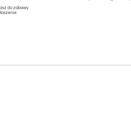
asz do zabawy.
łoszenie.
INFO
brzeg
PŁATNOŚCI
Kraków
CZAS REALIZACJI
KOSZTY DOSTAWY
zyk
WYMIANY/ZWROTY
R
EKLAMA
CJE