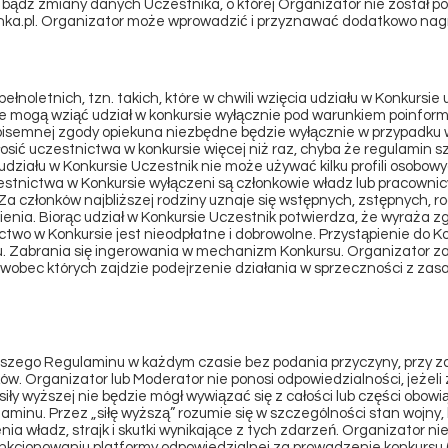
bądź zmiany danych Uczestnika, o której Organizator nie został p
ka.pl
. Organizator może wprowadzić i przyznawać dodatkowo nagr
ełnoletnich, tzn. takich, które w chwili wzięcia udziału w Konkursie 
ie mogą wziąć udział w konkursie wyłącznie pod warunkiem poinfor
isemnej zgody opiekuna niezbędne będzie wyłącznie w przypadku 
sić uczestnictwa w konkursie więcej niż raz, chyba że regulamin 
ziału w Konkursie Uczestnik nie może używać kilku profili osobowyc
stnictwa w Konkursie wyłączeni są członkowie władz lub pracownic
. Za członków najbliższej rodziny uznaje się wstępnych, zstępnych, 
ienia. Biorąc udział w Konkursie Uczestnik potwierdza, że wyraża 
two w Konkursie jest nieodpłatne i dobrowolne. Przystąpienie do 
. Zabrania się ingerowania w mechanizm Konkursu. Organizator z
 wobec których zajdzie podejrzenie działania w sprzeczności z zasa
jszego Regulaminu w każdym czasie bez podania przyczyny, przy 
ów. Organizator lub Moderator nie ponosi odpowiedzialności, jeżeli 
siły wyższej nie będzie mógł wywiązać się z całości lub części obo
minu. Przez „siłę wyższą” rozumie się w szczególności stan wojny, 
ia władz, strajk i skutki wynikające z tych zdarzeń. Organizator ni
unkcjonowaniu platformy odpowiedzialnej za prowadzenie konkursu (