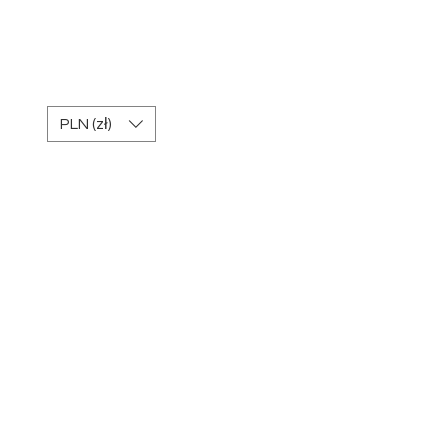
REGULAMIN Kart
podarunkowych
PLN (zł)