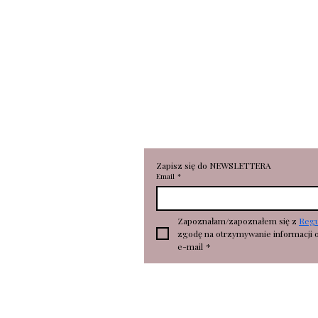
RONKA Aleksandra Broniarc
Portowa 18
78-100 Kołobrzeg
NIP 6112696530
REGON 362506673
Zapisz się do NEWSLETTERA
Email
*
Zapoznałam/zapoznałem się z 
Reg
zgodę na otrzymywanie informacji 
e-mail
*