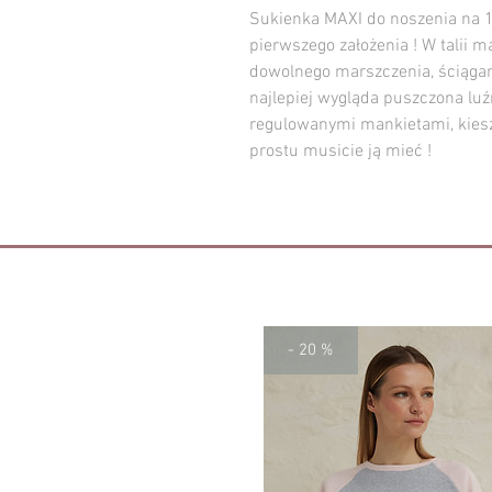
Sukienka MAXI do noszenia na 
pierwszego założenia ! W talii
dowolnego marszczenia, ściągani
najlepiej wygląda puszczona luź
regulowanymi mankietami, kiesz
prostu musicie ją mieć !
- 20 %