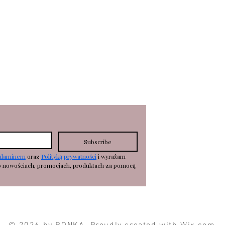
KOSZTY DOSTAWY
zyk
WYMIANY/ZWROTY
R
EKLAMA
CJE
Subscribe
ulaminem
 oraz 
Polityką prywatności
 i wyrażam 
o nowościach, promocjach, produktach za pomocą 