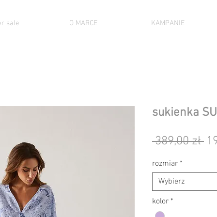
r sale
O MARCE
KAMPANIE
sukienka S
Re
 389,00 zł 
19
ce
rozmiar
*
Wybierz
kolor
*