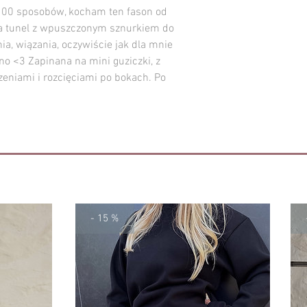
100 sposobów, kocham ten fason od
 ma tunel z wpuszczonym sznurkiem do
a, wiązania, oczywiście jak dla mnie
no <3 Zapinana na mini guziczki, z
eniami i rozcięciami po bokach. Po
- 15 %