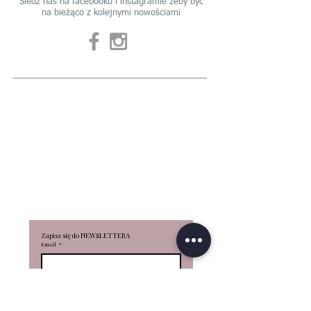
Śledź nas na facebooku i instagramie żeby być
na bieżąco z kolejnymi nowościami
INFO
REGULAMIN
REGULAMIN
PŁATNOŚCI
POLITYKA PRYWATNOŚCI
CZAS REALIZACJI
REGULAMIN Kart
podarunkowych
KOSZTY DOSTAWY
WYMIANY/ZWROTY
R
EKLAMA
CJE
Zapisz się do NEWSLETTERA
Email
*
Subscribe
Zapoznałam/zapoznałem się z 
Regulaminem