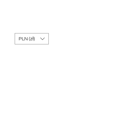
REGULAMIN Kart
podarunkowych
PLN (zł)