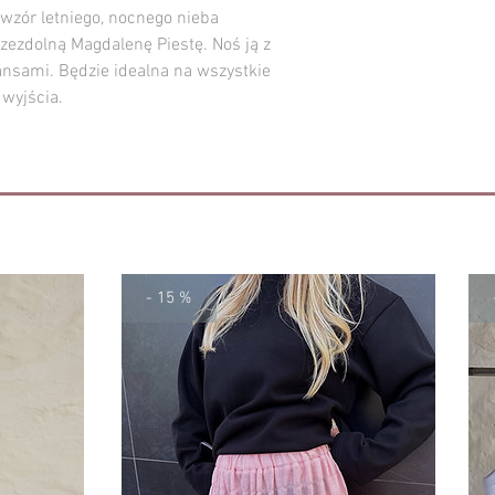
zór letniego, nocnego nieba
Wymiary danego egzem
(+/- 2 cm) od tych pod
zezdolną Magdalenę Piestę. Noś ją z
ansami. Będzie idealna na wszystkie
 wyjścia.
- 15 %