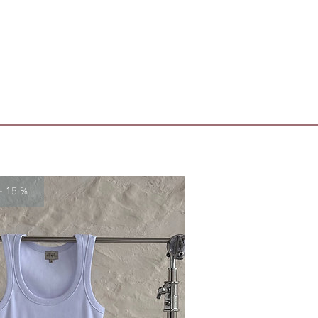
plarza mogą nieznacznie odbiegać
anych powyżej.
- 15 %