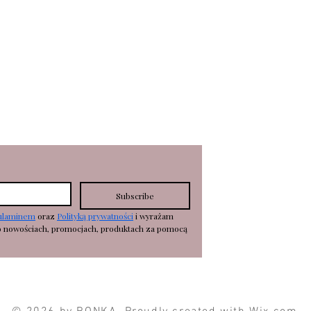
KOSZTY DOSTAWY
zyk
WYMIANY/ZWROTY
R
EKLAMA
CJE
Subscribe
ulaminem
 oraz 
Polityką prywatności
 i wyrażam 
o nowościach, promocjach, produktach za pomocą 