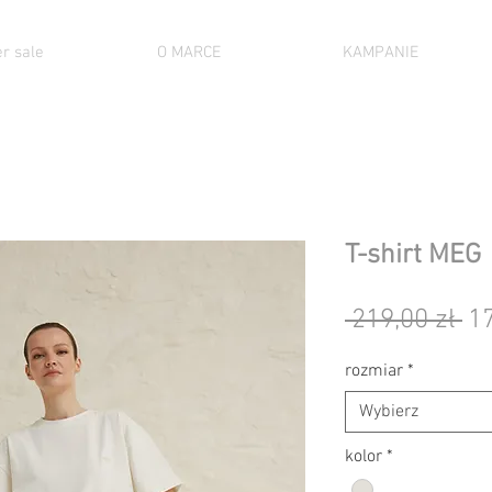
r sale
O MARCE
KAMPANIE
T-shirt MEG
Re
 219,00 zł 
17
ce
rozmiar
*
Wybierz
kolor
*