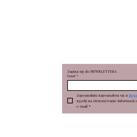
RONKA Aleksandra Broniarc
Portowa 18
78-100 Kołobrzeg
NIP 6112696530
REGON 362506673
Zapisz się do NEWSLETTERA
Email
*
Zapoznałam/zapoznałem się z 
Reg
zgodę na otrzymywanie informacji 
e-mail
*