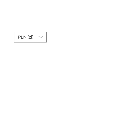
REGULAMIN Kart
podarunkowych
PLN (zł)