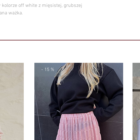
 kolorze off white z mięsistej, grubszej
Wymiary danego egzem
wana ważka.
(+/- 2 cm) od tych pod
- 15 %