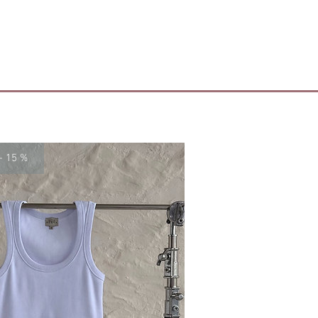
plarza mogą nieznacznie odbiegać
anych powyżej.
- 15 %