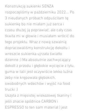
Konstrukcję sukienki SENZA
rozpoczęliśmy w październiku 2022... Po
3 nieudanych próbach odpuściłam tę
sukienkę bo nie miałam już serca i
czasu dłużej ją poprawiać, ale cały czas
tkwiła mi w głowie i musiałam wrócić do
tego projektu. Wraz z nową szwalnią
dopracowaliśmy konstrukcję dekoltu i
wreszcie sukienka ujrzała światło
dzienne ;) Ma absolutnie zachwycający
dekolt z przodu i głębokie wycięcie z tyłu,
guma w talii jest oczywiście lekko luźna
żeby nie krępowała głębokich,
swobodnych wdechów i wyjść na food
trucki :)
Uszyta z mięsistej wiskozowej tkaniny (
jeśli znacie spódnice CARBON i
ESPRESSO to ten sam materiał ) jest