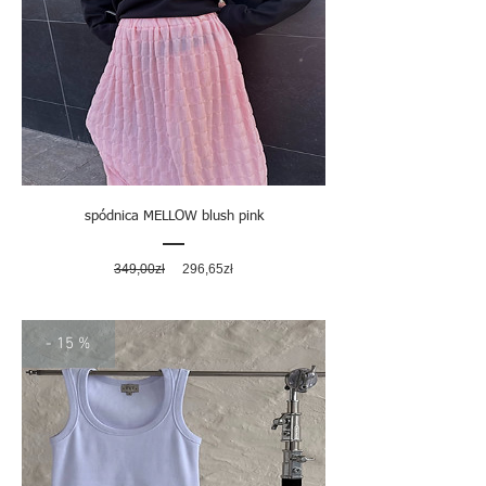
spódnica MELLOW blush pink
Regularna
Cena
349,00zł
296,65zł
cena
rabatowa
- 15 %