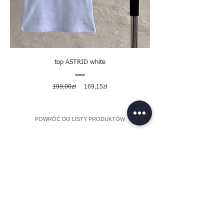
top ASTRID white
Regularna
Cena
199,00zł
169,15zł
cena
rabatowa
POWRÓĆ DO LISTY PRODUKTÓW