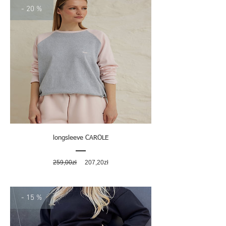
- 20 %
longsleeve CAROLE
Regularna
Cena
259,00zł
207,20zł
cena
rabatowa
- 15 %