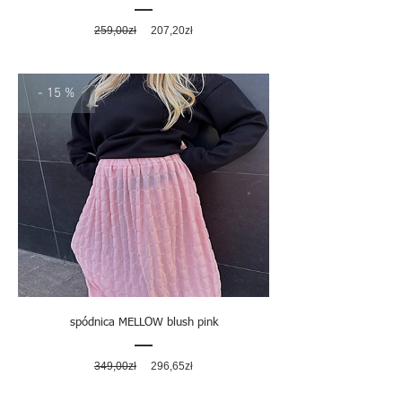
Regularna
Cena
259,00zł
207,20zł
cena
rabatowa
- 15 %
spódnica MELLOW blush pink
Regularna
Cena
349,00zł
296,65zł
cena
rabatowa