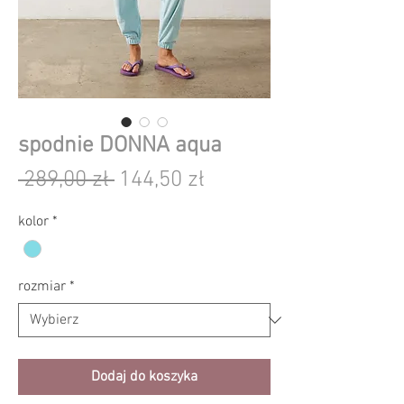
spodnie DONNA aqua
Regularna
Cena
 289,00 zł 
144,50 zł
cena
Rabatowa
kolor
*
rozmiar
*
Dodaj do koszyka