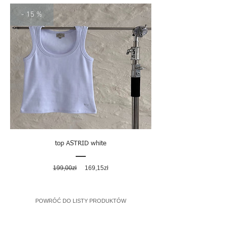
- 15 %
top ASTRID white
Regularna
Cena
199,00zł
169,15zł
cena
rabatowa
POWRÓĆ DO LISTY PRODUKTÓW