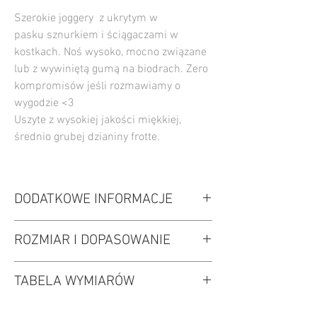
Szerokie joggery z ukrytym w
pasku sznurkiem i ściągaczami w
kostkach. Noś wysoko, mocno związane
lub z wywiniętą gumą na biodrach. Zero
kompromisów jeśli rozmawiamy o
wygodzie <3
Uszyte z wysokiej jakości miękkiej,
średnio grubej dzianiny frotte.
DODATKOWE INFORMACJE
haft ważki na lewej nogawce
ROZMIAR I DOPASOWANIE
turkus : 80% bawełna 20% poliester
brak szwów zewnętrznych, nadaje im
wybierz swój normalny rozmiar
wyrafinowanego charakteru
TABELA WYMIARÓW
fason bardzo luźny, lekkości nadają
nasze dzianiny posiadają certyfikat OEKO-
ściągacze w kostkach
TEX standard 100 klasa I
dzianina frotte o średniej gramaturze
2 kieszenie