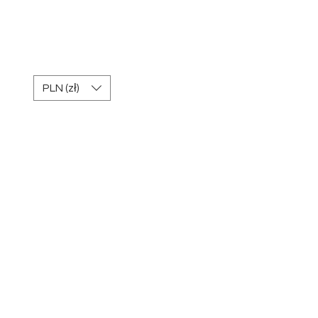
REGULAMIN Kart
podarunkowych
PLN (zł)