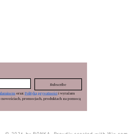
KOSZTY DOSTAWY
zyk
WYMIANY/ZWROTY
R
EKLAMA
CJE
Subscribe
ulaminem
 oraz 
Polityką prywatności
 i wyrażam 
o nowościach, promocjach, produktach za pomocą 