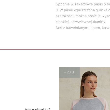
Spodnie w żakardowe paski o bar
;). W pasie wpuszczona gumka o
szerokości, można nosić je wysok
cienkiej, przewiewnej tkaniny.
Noś z bawełnianym topem, koszu
- 20 %
Inni wybrali też