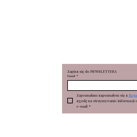
RONKA Aleksandra Broniarc
Portowa 18
78-100 Kołobrzeg
NIP 6112696530
REGON 362506673
Zapisz się do NEWSLETTERA
Email
*
Zapoznałam/zapoznałem się z 
Reg
zgodę na otrzymywanie informacji 
e-mail
*