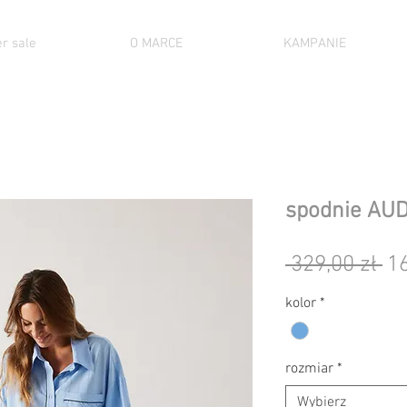
r sale
O MARCE
KAMPANIE
spodnie AU
Re
 329,00 zł 
16
ce
kolor
*
rozmiar
*
Wybierz