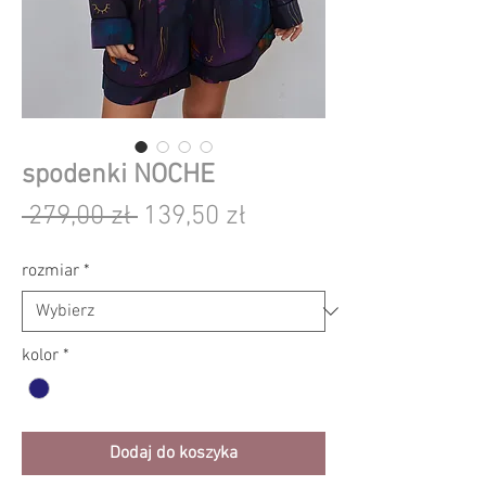
spodenki NOCHE
Regularna
Cena
 279,00 zł 
139,50 zł
cena
Rabatowa
rozmiar
*
kolor
*
Dodaj do koszyka