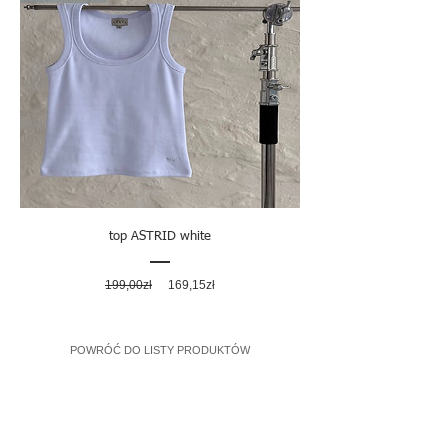
top ASTRID white
Regularna
Cena
199,00zł
169,15zł
cena
rabatowa
POWRÓĆ DO LISTY PRODUKTÓW