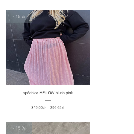
- 15 %
spódnica MELLOW blush pink
Regularna
Cena
349,00zł
296,65zł
cena
rabatowa
- 15 %