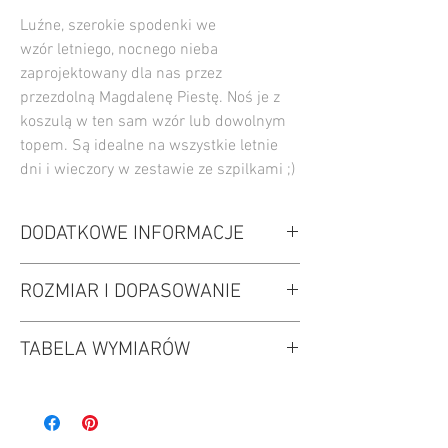
Luźne, szerokie spodenki we
wzór letniego, nocnego nieba
zaprojektowany dla nas przez
przezdolną Magdalenę Piestę. Noś je z
koszulą w ten sam wzór lub dowolnym
topem. Są idealne na wszystkie letnie
dni i wieczory w zestawie ze szpilkami ;)
DODATKOWE INFORMACJE
wzór letni wieczór
ROZMIAR I DOPASOWANIE
100% wiskoza
kolor: granatowy/fioletowy
Dbaj o swoje ubrania:
TABELA WYMIARÓW
wybierz swój normalny rozmiar lub
pranie delikatne na lewej stronie w 30oC
większe jeśli chcesz żeby były luźniejsze
nie wybielaj,
fason swobodny
nie susz w suszarce bębnowej,
wymiar
S
M
L
tkanina nierozciągliwa w pasie wpuszczona
prasuj w niskiej temperaturze
guma oraz sznurek
obwód w pasie
66
72
78