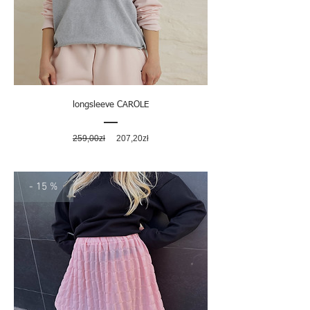
longsleeve CAROLE
Regularna
Cena
259,00zł
207,20zł
cena
rabatowa
- 15 %