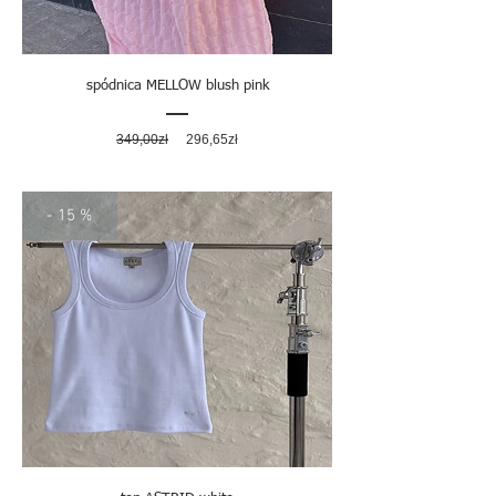
spódnica MELLOW blush pink
Regularna
Cena
349,00zł
296,65zł
cena
rabatowa
- 15 %