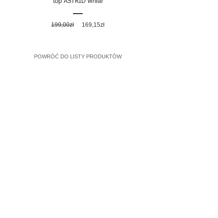
top ASTRID white
Regularna
Cena
199,00zł
169,15zł
cena
rabatowa
POWRÓĆ DO LISTY PRODUKTÓW