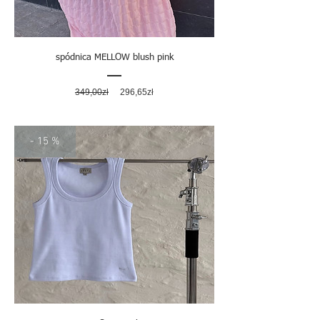
spódnica MELLOW blush pink
Regularna
Cena
349,00zł
296,65zł
cena
rabatowa
- 15 %