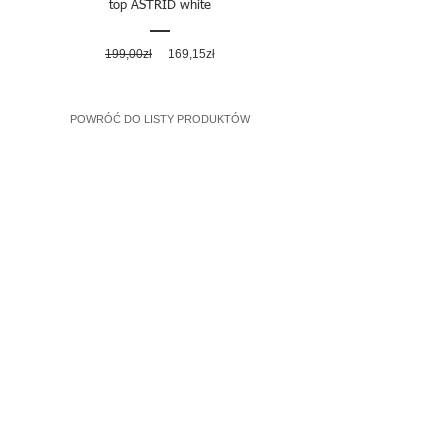
top ASTRID white
Regularna
Cena
199,00zł
169,15zł
cena
rabatowa
POWRÓĆ DO LISTY PRODUKTÓW