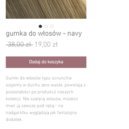
gumka do włosów - navy
Regularna
Cena
 38,00 zł 
19,00 zł
cena
Rabatowa
Dodaj do koszyka
Gumki do włosów typu scrunchie
szyjemy w duchu zero waste, powstają z
pozostałości po produkcji naszych
kolekcji. Nie szarpią włosów, możesz
mieć ją zawsze pod ręką - na
nadgarstku wyglądają jak fantazyjny
dodatek.