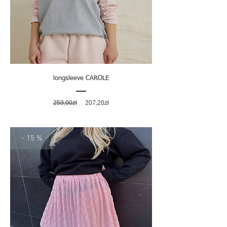
longsleeve CAROLE
Regularna
Cena
259,00zł
207,20zł
cena
rabatowa
- 15 %