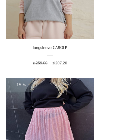
longsleeve CAROLE
Regular
Sale
zł259.00
zł207.20
Price
Price
- 15 %