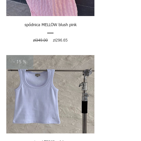
spódnica MELLOW blush pink
Regular
Sale
zł349.00
zł296.65
Price
Price
- 15 %