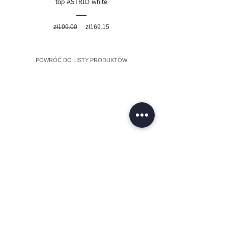
top ASTRID white
Regular
Sale
zł199.00
zł169.15
Price
Price
POWRÓĆ DO LISTY PRODUKTÓW