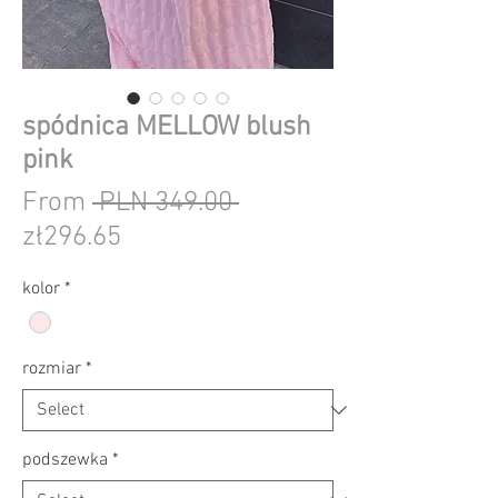
spódnica MELLOW blush
pink
Regular
From
 PLN 349.00 
Sale
Price
zł296.65
Price
kolor
*
rozmiar
*
podszewka
*